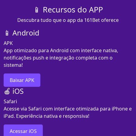
📱 Recursos do APP
Descubra tudo que o app da 161Bet oferece
📱 Android
APK
App otimizado para Android com interface nativa,
notificações push e integração completa com o
sistema!
Baixar APK
🍎 iOS
Safari
Acesse via Safari com interface otimizada para iPhone e
iPad. Experiência nativa e responsiva!
Acessar iOS