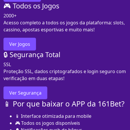
🎮 Todos os Jogos
2000+
Acesso completo a todos os jogos da plataforma: slots,
cassino, apostas esportivas e muito mais!
Ver Jogos
🔒 Segurança Total
SSL
Proteção SSL, dados criptografados e login seguro com
verificação em duas etapas!
Ver Segurança
📱 Por que baixar o APP da 161Bet?
📱 Interface otimizada para mobile
🎮 Todos os jogos disponíveis