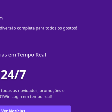
am
 diversão completa para todos os gostos!
cias em Tempo Real
24/7
e todas as novidades, promoções e
01Win Login em tempo real!
Ver Notícias