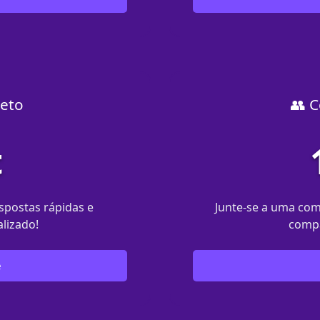
reto
👥 
t
espostas rápidas e
Junte-se a uma com
lizado!
compa
e