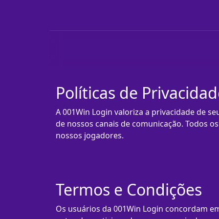
Políticas de Privacida
A 001Win Login valoriza a privacidade de s
de nossos canais de comunicação. Todos os 
nossos jogadores.
Termos e Condições
Os usuários da 001Win Login concordam em r