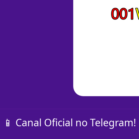
📱 Canal Oficial no Telegram!