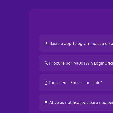
📱 Baixe o app Telegram no seu disp
🔍 Procure por "@001Win LoginOfici
👆 Toque em "Entrar" ou "Join"
🔔 Ative as notificações para não p