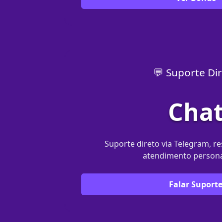
💬 Suporte Di
Cha
Suporte direto via Telegram, r
atendimento persona
Falar Suport