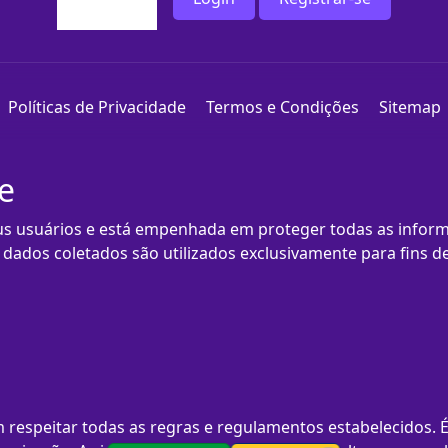
Políticas de Privacidade
Termos e Condições
Sitemap
de
eus usuários e está empenhada em proteger todas as infor
dados coletados são utilizados exclusivamente para fins d
espeitar todas as regras e regulamentos estabelecidos. É