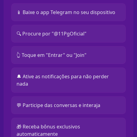
📱 Baixe o app Telegram no seu dispositivo
🔍 Procure por "@11PgOficial"
👆 Toque em "Entrar" ou "Join"
🔔 Ative as notificações para não perder
nada
💬 Participe das conversas e interaja
🎁 Receba bônus exclusivos
automaticamente