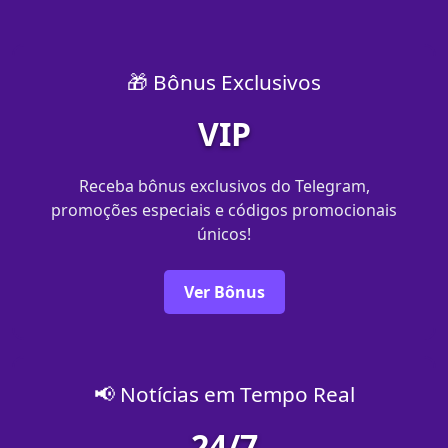
🎁 Bônus Exclusivos
VIP
Receba bônus exclusivos do Telegram,
promoções especiais e códigos promocionais
únicos!
Ver Bônus
📢 Notícias em Tempo Real
24/7