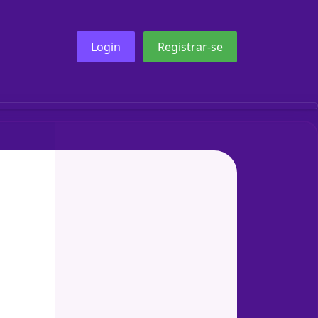
Login
Registrar-se