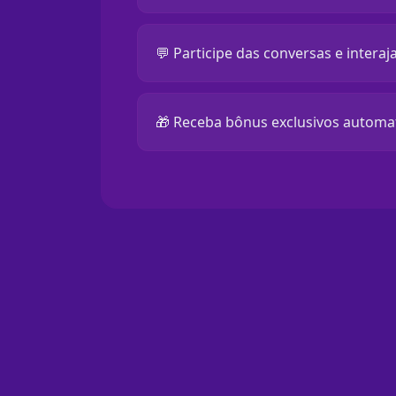
💬 Participe das conversas e interaj
🎁 Receba bônus exclusivos autom