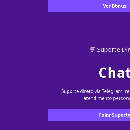
Ver Bônus
💬 Suporte Di
Cha
Suporte direto via Telegram, r
atendimento persona
Falar Suport