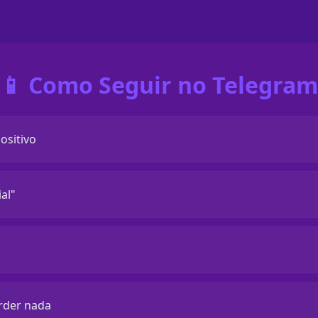
📱 Como Seguir no Telegram
ositivo
al"
erder nada