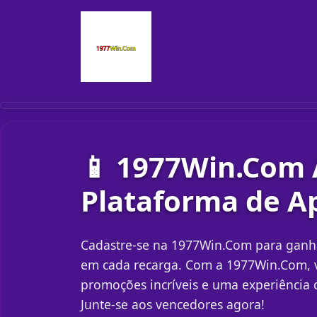
📱 1977Win.Com 
Plataforma de A
Cadastre-se na 1977Win.Com para ganh
em cada recarga. Com a 1977Win.Com, 
promoções incríveis e uma experiência d
Junte-se aos vencedores agora!