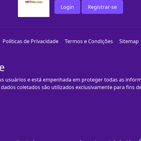
Login
Registrar-se
Políticas de Privacidade
Termos e Condições
Sitemap
de
eus usuários e está empenhada em proteger todas as infor
dados coletados são utilizados exclusivamente para fins d