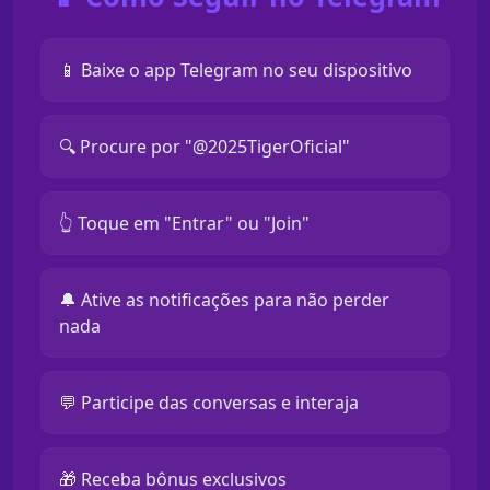
📱 Baixe o app Telegram no seu dispositivo
🔍 Procure por "@2025TigerOficial"
👆 Toque em "Entrar" ou "Join"
🔔 Ative as notificações para não perder
nada
💬 Participe das conversas e interaja
🎁 Receba bônus exclusivos