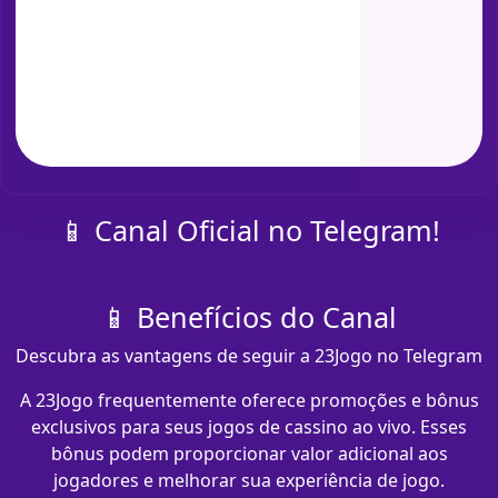
📱 Canal Oficial no Telegram!
📱 Benefícios do Canal
Descubra as vantagens de seguir a 23Jogo no Telegram
A 23Jogo frequentemente oferece promoções e bônus
exclusivos para seus jogos de cassino ao vivo. Esses
bônus podem proporcionar valor adicional aos
jogadores e melhorar sua experiência de jogo.