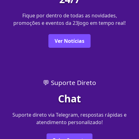
Fique por dentro de todas as novidades,
promoções e eventos da 23Jogo em tempo real!
Ver Notícias
💬 Suporte Direto
Chat
Suporte direto via Telegram, respostas rápidas e
atendimento personalizado!