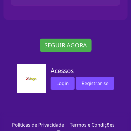
SEGUIR AGORA
Acessos
Login
Registrar-se
Políticas de Privacidade
Termos e Condições