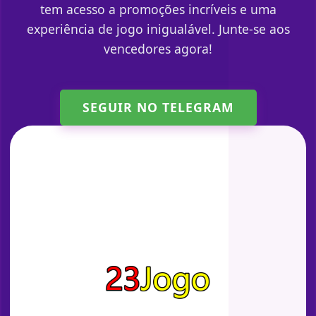
tem acesso a promoções incríveis e uma
experiência de jogo inigualável. Junte-se aos
vencedores agora!
SEGUIR NO TELEGRAM