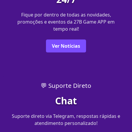
Fique por dentro de todas as novidades,
promoções e eventos da 27B Game APP em
tempo real!
Ver Notícias
💬 Suporte Direto
Chat
Suporte direto via Telegram, respostas rápidas e
atendimento personalizado!