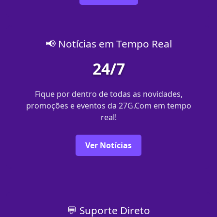
📢 Notícias em Tempo Real
24/7
Fique por dentro de todas as novidades,
promoções e eventos da 27G.Com em tempo
real!
Ver Notícias
💬 Suporte Direto