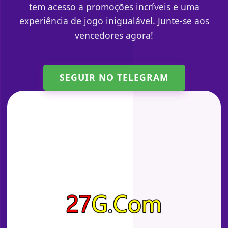
tem acesso a promoções incríveis e uma
experiência de jogo inigualável. Junte-se aos
vencedores agora!
SEGUIR NO TELEGRAM