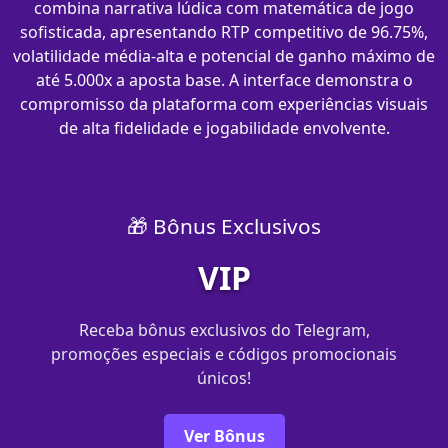
combina narrativa lúdica com matemática de jogo
sofisticada, apresentando RTP competitivo de 96.75%,
volatilidade média-alta e potencial de ganho máximo de
até 5.000x a aposta base. A interface demonstra o
compromisso da plataforma com experiências visuais
de alta fidelidade e jogabilidade envolvente.
🎁 Bônus Exclusivos
VIP
Receba bônus exclusivos do Telegram,
promoções especiais e códigos promocionais
únicos!
Ver Bônus