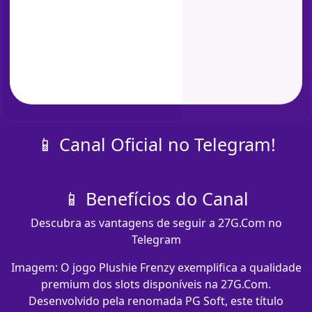
📱 Canal Oficial no Telegram!
📱 Benefícios do Canal
Descubra as vantagens de seguir a 27G.Com no
Telegram
Imagem: O jogo Plushie Frenzy exemplifica a qualidade
premium dos slots disponíveis na 27G.Com.
Desenvolvido pela renomada PG Soft, este título