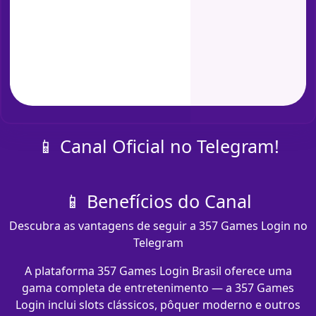
📱 Canal Oficial no Telegram!
📱 Benefícios do Canal
Descubra as vantagens de seguir a 357 Games Login no
Telegram
A plataforma 357 Games Login Brasil oferece uma
gama completa de entretenimento — a 357 Games
Login inclui slots clássicos, pôquer moderno e outros