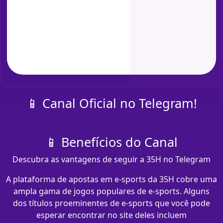
📱 Canal Oficial no Telegram!
📱 Benefícios do Canal
Descubra as vantagens de seguir a 35H no Telegram
A plataforma de apostas em e-sports da 35H cobre uma
ampla gama de jogos populares de e-sports. Alguns
dos títulos proeminentes de e-sports que você pode
esperar encontrar no site deles incluem