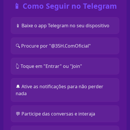
📱 Como Seguir no Telegram
📱 Baixe o app Telegram no seu dispositivo
🔍 Procure por "@35H.ComOficial"
👆 Toque em "Entrar" ou "Join"
🔔 Ative as notificações para não perder
nada
💬 Participe das conversas e interaja