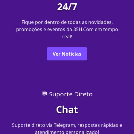
24/7
Fique por dentro de todas as novidades,
promoções e eventos da 35H.Com em tempo
real!
Ver Notícias
💬 Suporte Direto
Chat
Suporte direto via Telegram, respostas rápidas e
atendimento personalizado!