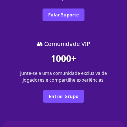
Falar Suporte
👥 Comunidade VIP
1000+
Junte-se a uma comunidade exclusiva de
jogadores e compartilhe experiências!
Entrar Grupo