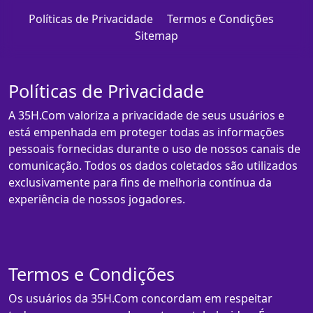
Políticas de Privacidade
Termos e Condições
Sitemap
Políticas de Privacidade
A 35H.Com valoriza a privacidade de seus usuários e
está empenhada em proteger todas as informações
pessoais fornecidas durante o uso de nossos canais de
comunicação. Todos os dados coletados são utilizados
exclusivamente para fins de melhoria contínua da
experiência de nossos jogadores.
Termos e Condições
Os usuários da 35H.Com concordam em respeitar