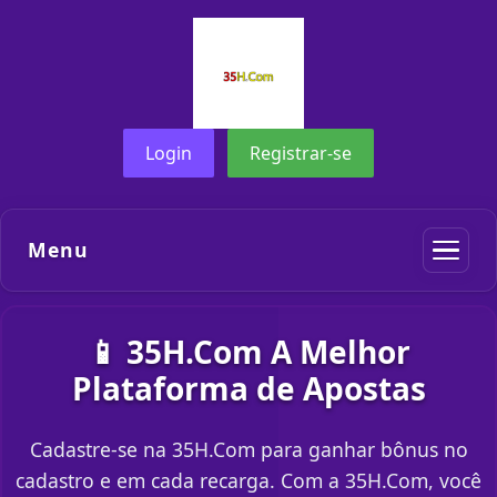
Login
Registrar-se
Menu
📱 35H.Com A Melhor
Plataforma de Apostas
Cadastre-se na 35H.Com para ganhar bônus no
cadastro e em cada recarga. Com a 35H.Com, você