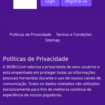
Login
Registrar-se
Políticas de Privacidade
Termos e Condições
Sitemap
Políticas de Privacidade
A 365Brl.Com valoriza a privacidade de seus usuários e
está empenhada em proteger todas as informações
pessoais fornecidas durante o uso de nossos canais de
comunicação. Todos os dados coletados são utilizados
exclusivamente para fins de melhoria contínua da
experiência de nossos jogadores.