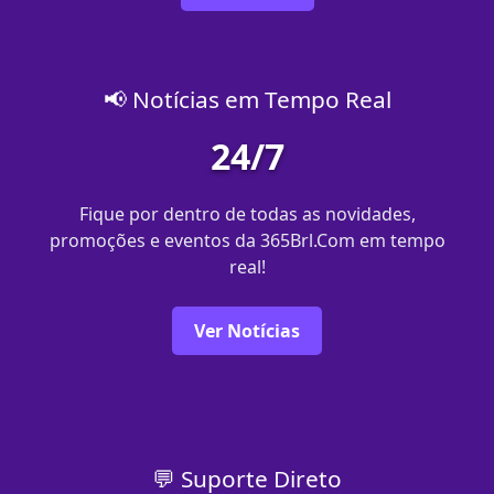
📢 Notícias em Tempo Real
24/7
Fique por dentro de todas as novidades,
promoções e eventos da 365Brl.Com em tempo
real!
Ver Notícias
💬 Suporte Direto