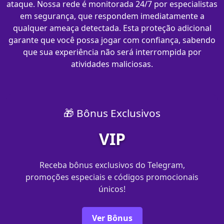
ataque. Nossa rede é monitorada 24/7 por especialistas
em segurança, que respondem imediatamente a
qualquer ameaça detectada. Esta proteção adicional
garante que você possa jogar com confiança, sabendo
que sua experiência não será interrompida por
atividades maliciosas.
🎁 Bônus Exclusivos
VIP
Receba bônus exclusivos do Telegram,
promoções especiais e códigos promocionais
únicos!
Ver Bônus