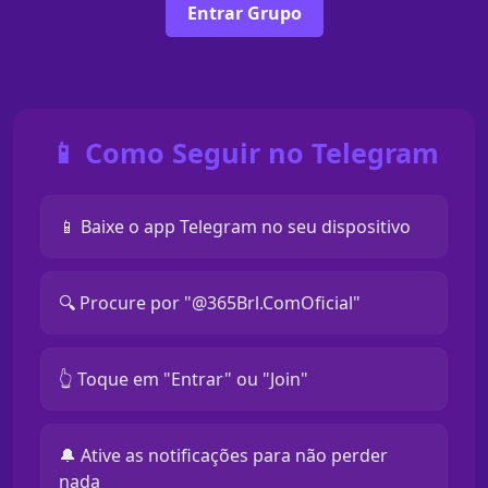
Entrar Grupo
📱 Como Seguir no Telegram
📱 Baixe o app Telegram no seu dispositivo
🔍 Procure por "@365Brl.ComOficial"
👆 Toque em "Entrar" ou "Join"
🔔 Ative as notificações para não perder
nada