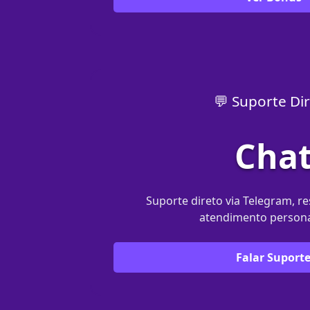
💬 Suporte Di
Cha
Suporte direto via Telegram, r
atendimento persona
Falar Suport