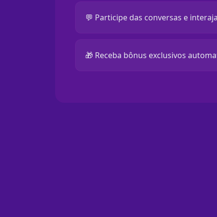
💬 Participe das conversas e interaj
🎁 Receba bônus exclusivos autom