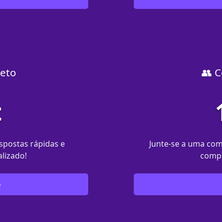
reto
👥 
t
espostas rápidas e
Junte-se a uma com
lizado!
compa
e