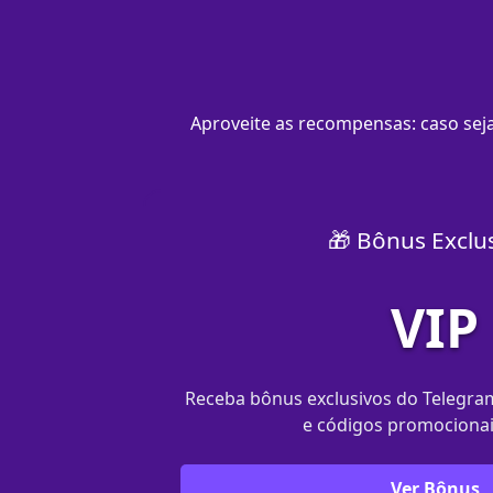
Aproveite as recompensas: caso seja
🎁 Bônus Exclu
VIP
Receba bônus exclusivos do Telegra
e códigos promocionai
Ver Bônus