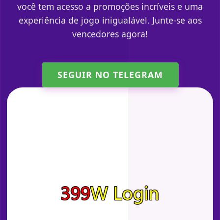
você tem acesso a promoções incríveis e uma
experiência de jogo inigualável. Junte-se aos
vencedores agora!
SEGUIR NO TELEGRAM