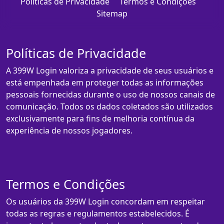
Políticas de Privacidade
Termos e Condições
Sitemap
Políticas de Privacidade
A 399W Login valoriza a privacidade de seus usuários e
está empenhada em proteger todas as informações
pessoais fornecidas durante o uso de nossos canais de
comunicação. Todos os dados coletados são utilizados
exclusivamente para fins de melhoria contínua da
experiência de nossos jogadores.
Termos e Condições
Os usuários da 399W Login concordam em respeitar
todas as regras e regulamentos estabelecidos. É