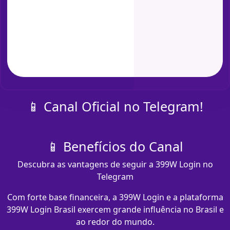
📱 Canal Oficial no Telegram!
📱 Benefícios do Canal
Descubra as vantagens de seguir a 399W Login no
Telegram
Com forte base financeira, a 399W Login e a plataforma
399W Login Brasil exercem grande influência no Brasil e
ao redor do mundo.