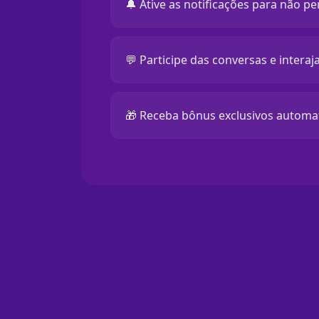
🔔 Ative as notificações para não p
💬 Participe das conversas e interaj
🎁 Receba bônus exclusivos autom