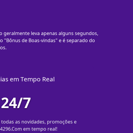
o geralmente leva apenas alguns segundos,
o "Bônus de Boas-vindas" e é separado do
os.
cias em Tempo Real
24/7
e todas as novidades, promoções e
 4296.Com em tempo real!