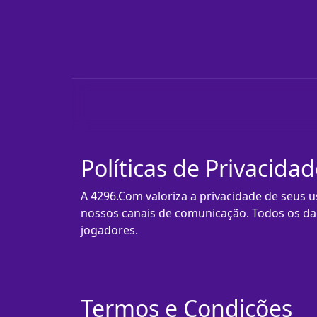
Políticas de Privacida
A 4296.Com valoriza a privacidade de seus 
nossos canais de comunicação. Todos os dad
jogadores.
Termos e Condições