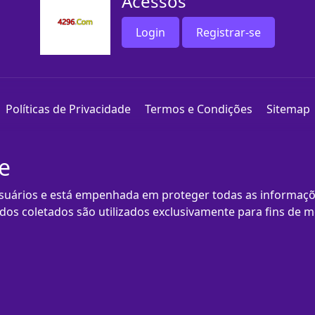
Acessos
Login
Registrar-se
Políticas de Privacidade
Termos e Condições
Sitemap
de
usuários e está empenhada em proteger todas as informaçõ
os coletados são utilizados exclusivamente para fins de m