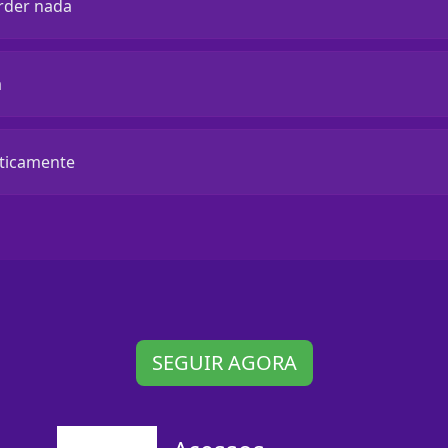
erder nada
a
aticamente
SEGUIR AGORA