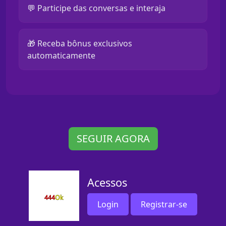
💬 Participe das conversas e interaja
🎁 Receba bônus exclusivos
automaticamente
SEGUIR AGORA
Acessos
Login
Registrar-se