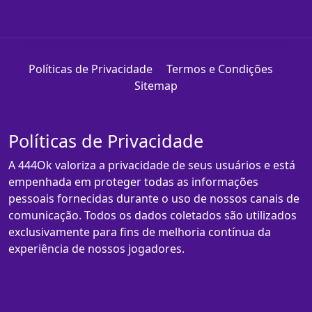
Políticas de Privacidade
Termos e Condições
Sitemap
Políticas de Privacidade
A 444Ok valoriza a privacidade de seus usuários e está
empenhada em proteger todas as informações
pessoais fornecidas durante o uso de nossos canais de
comunicação. Todos os dados coletados são utilizados
exclusivamente para fins de melhoria contínua da
experiência de nossos jogadores.