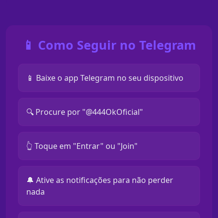
📱 Como Seguir no Telegram
📱 Baixe o app Telegram no seu dispositivo
🔍 Procure por "@444OkOficial"
👆 Toque em "Entrar" ou "Join"
🔔 Ative as notificações para não perder
nada