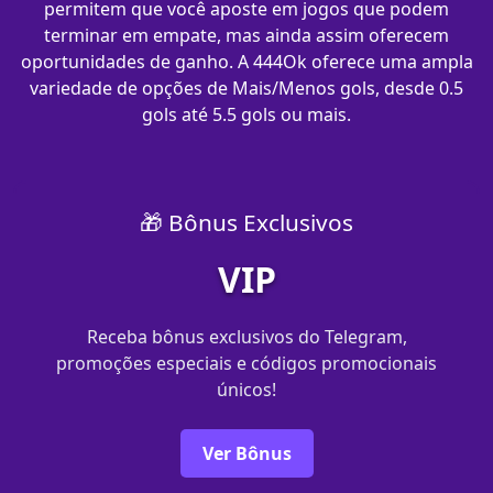
permitem que você aposte em jogos que podem
terminar em empate, mas ainda assim oferecem
oportunidades de ganho. A 444Ok oferece uma ampla
variedade de opções de Mais/Menos gols, desde 0.5
gols até 5.5 gols ou mais.
🎁 Bônus Exclusivos
VIP
Receba bônus exclusivos do Telegram,
promoções especiais e códigos promocionais
únicos!
Ver Bônus