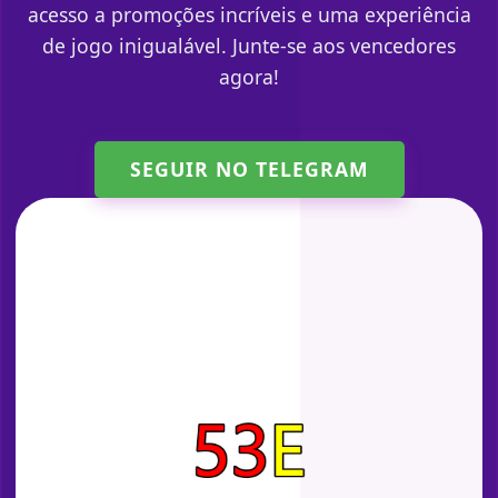
acesso a promoções incríveis e uma experiência
de jogo inigualável. Junte-se aos vencedores
agora!
SEGUIR NO TELEGRAM