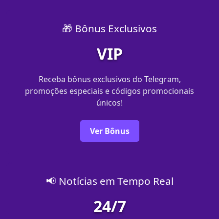
🎁 Bônus Exclusivos
VIP
Receba bônus exclusivos do Telegram,
promoções especiais e códigos promocionais
únicos!
Ver Bônus
📢 Notícias em Tempo Real
24/7