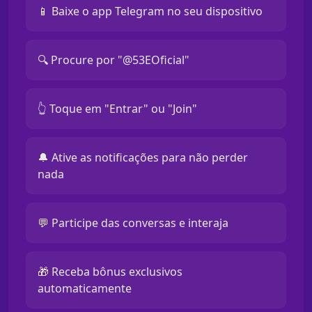
📱 Baixe o app Telegram no seu dispositivo
🔍 Procure por "@53EOficial"
👆 Toque em "Entrar" ou "Join"
🔔 Ative as notificações para não perder
nada
💬 Participe das conversas e interaja
🎁 Receba bônus exclusivos
automaticamente