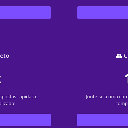
reto
👥 
t
espostas rápidas e
Junte-se a uma com
lizado!
compa
e