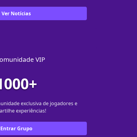
Ver Notícias
Comunidade VIP
1000+
unidade exclusiva de jogadores e
rtilhe experiências!
Entrar Grupo