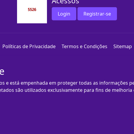
Acessos
Login
Registrar-se
Políticas de Privacidade
Termos e Condições
Sitemap
de
rios e está empenhada em proteger todas as informações p
tados são utilizados exclusivamente para fins de melhoria