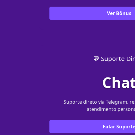
Ver Bônus
💬 Suporte Di
Cha
Suporte direto via Telegram, r
atendimento persona
Falar Suport