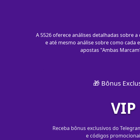
A 5526 oferece análises detalhadas sobre a 
e até mesmo análise sobre como cada eq
apostas "Ambas Marcam",
🎁 Bônus Exclu
VIP
Receba bônus exclusivos do Telegra
e códigos promocionai