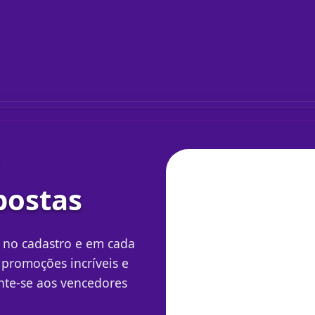
postas
 no cadastro e em cada
 promoções incríveis e
unte-se aos vencedores