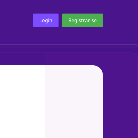
Login
Registrar-se