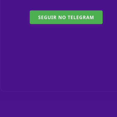
SEGUIR NO TELEGRAM