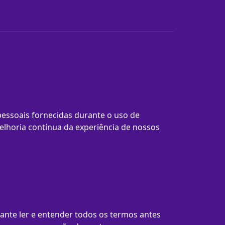
pessoais fornecidas durante o uso de
elhoria contínua da experiência de nossos
ante ler e entender todos os termos antes