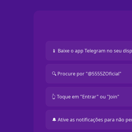
📱 Baixe o app Telegram no seu disp
🔍 Procure por "@5555ZOficial"
👆 Toque em "Entrar" ou "Join"
🔔 Ative as notificações para não p