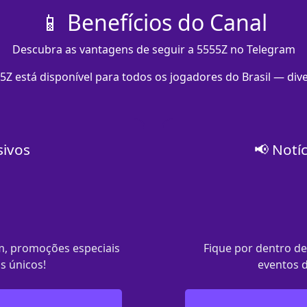
📱 Benefícios do Canal
Descubra as vantagens de seguir a 5555Z no Telegram
Z está disponível para todos os jogadores do Brasil — div
sivos
📢 Notí
m, promoções especiais
Fique por dentro d
s únicos!
eventos 