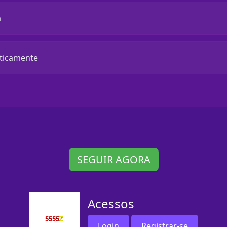
a
aticamente
SEGUIR AGORA
Acessos
Login
Registrar-se