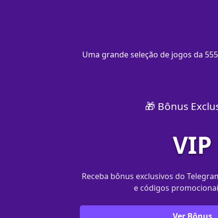
Uma grande seleção de jogos da 5555
🎁 Bônus Exclu
VIP
Receba bônus exclusivos do Telegra
e códigos promocionai
Ver Bônus