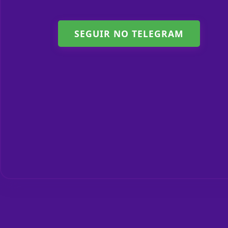
SEGUIR NO TELEGRAM