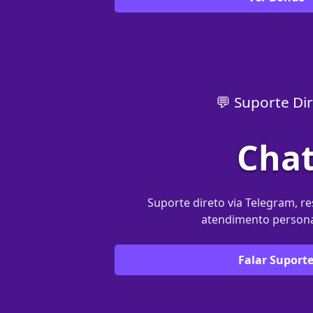
💬 Suporte Di
Cha
Suporte direto via Telegram, r
atendimento persona
Falar Suport