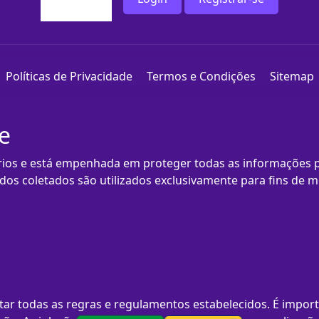
Políticas de Privacidade
Termos e Condições
Sitemap
de
ários e está empenhada em proteger todas as informações 
os coletados são utilizados exclusivamente para fins de m
r todas as regras e regulamentos estabelecidos. É import