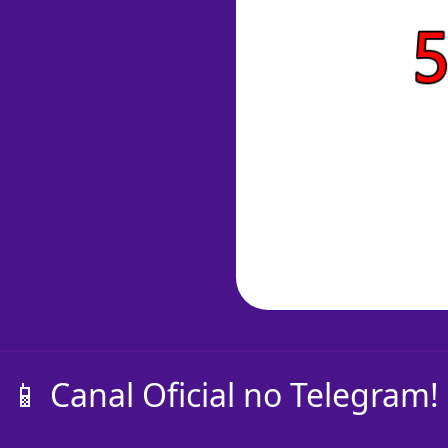
📱 Canal Oficial no Telegram!