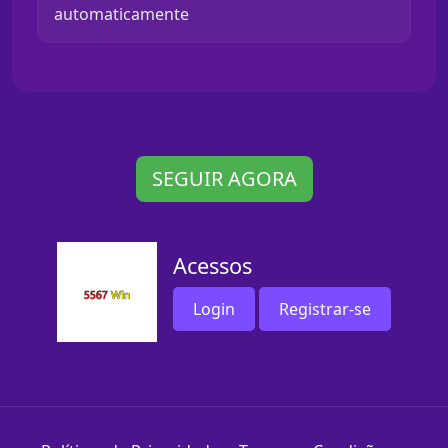
automaticamente
SEGUIR AGORA
Acessos
Login
Registrar-se