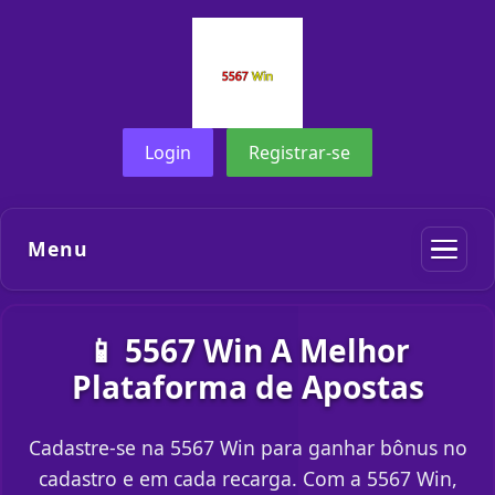
Login
Registrar-se
Menu
📱 5567 Win A Melhor
Plataforma de Apostas
Cadastre-se na 5567 Win para ganhar bônus no
cadastro e em cada recarga. Com a 5567 Win,