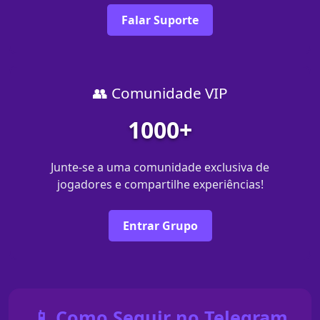
Falar Suporte
👥 Comunidade VIP
1000+
Junte-se a uma comunidade exclusiva de
jogadores e compartilhe experiências!
Entrar Grupo
📱 Como Seguir no Telegram