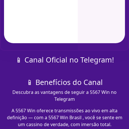
📱 Canal Oficial no Telegram!
📱 Benefícios do Canal
Descubra as vantagens de seguir a 5567 Win no
Telegram
A 5567 Win oferece transmissões ao vivo em alta
definição — com a 5567 Win Brasil , você se sente em
um cassino de verdade, com imersão total.