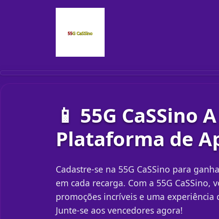
📱 55G CaSSino 
Plataforma de A
Cadastre-se na 55G CaSSino para ganha
em cada recarga. Com a 55G CaSSino, v
promoções incríveis e uma experiência d
Junte-se aos vencedores agora!