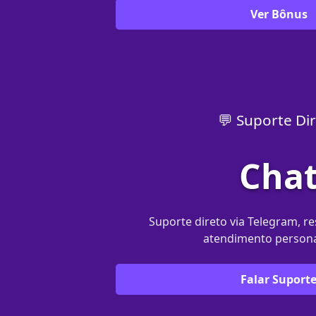
Ver Bônus
💬 Suporte Di
Cha
Suporte direto via Telegram, r
atendimento persona
Falar Suport