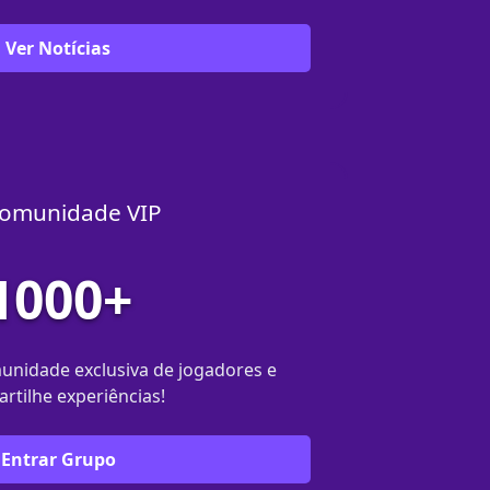
Ver Notícias
Comunidade VIP
1000+
unidade exclusiva de jogadores e
rtilhe experiências!
Entrar Grupo