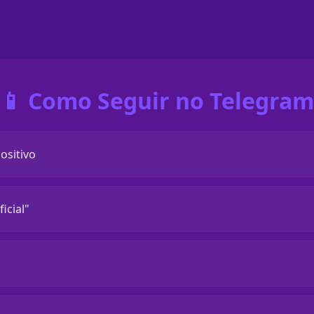
📱 Como Seguir no Telegram
ositivo
icial"