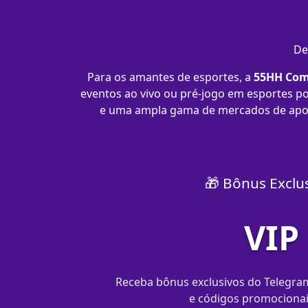
De
Para os amantes de esportes, a
55HH Com
eventos ao vivo ou pré-jogo em esportes po
e uma ampla gama de mercados de apo
🎁 Bônus Exclu
VIP
Receba bônus exclusivos do Telegra
e códigos promocionai