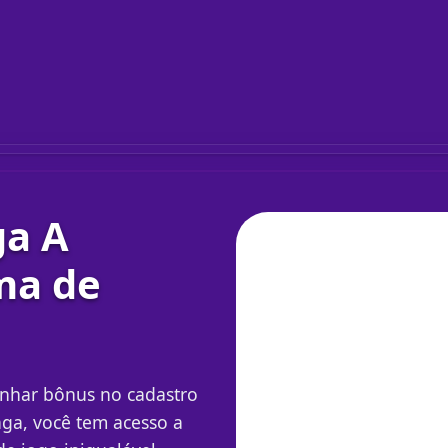
ga A
ma de
nhar bônus no cadastro
ga, você tem acesso a