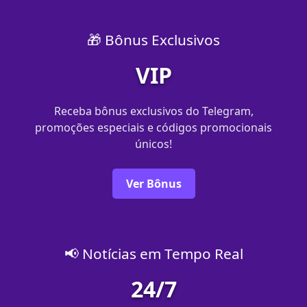
🎁 Bônus Exclusivos
VIP
Receba bônus exclusivos do Telegram,
promoções especiais e códigos promocionais
únicos!
Ver Bônus
📢 Notícias em Tempo Real
24/7