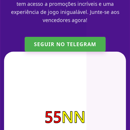
tem acesso a promoções incríveis e uma
experiência de jogo inigualável. Junte-se aos
vencedores agora!
SEGUIR NO TELEGRAM