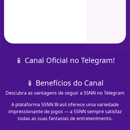
📱 Canal Oficial no Telegram!
📱 Benefícios do Canal
Descubra as vantagens de seguir a 55NN no Telegram
A plataforma 55NN Brasil oferece uma variedade
impressionante de jogos — a 55NN sempre satisfaz
todas as suas fantasias de entretenimento.