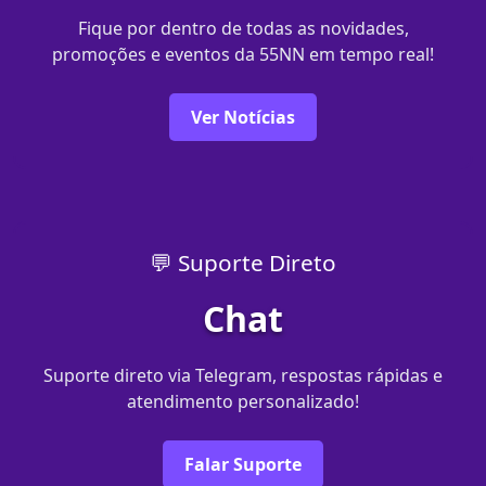
Fique por dentro de todas as novidades,
promoções e eventos da 55NN em tempo real!
Ver Notícias
💬 Suporte Direto
Chat
Suporte direto via Telegram, respostas rápidas e
atendimento personalizado!
Falar Suporte