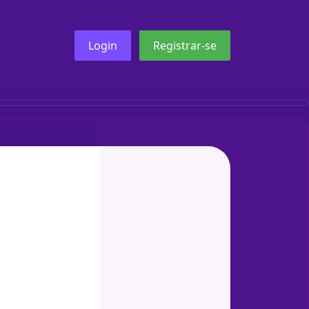
Login
Registrar-se