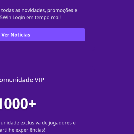
e todas as novidades, promoções e
55Win Login em tempo real!
Ver Notícias
Comunidade VIP
1000+
unidade exclusiva de jogadores e
rtilhe experiências!