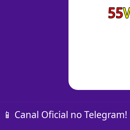
📱 Canal Oficial no Telegram!