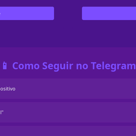
e
📱 Como Seguir no Telegram
ositivo
l"