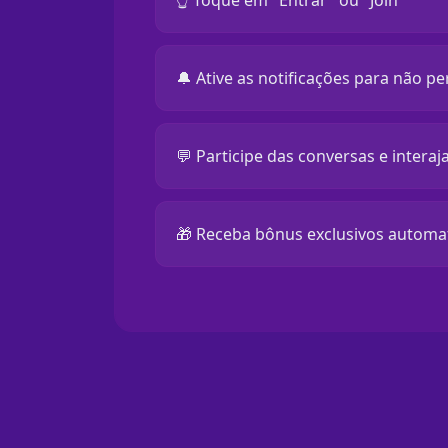
👆 Toque em "Entrar" ou "Join"
🔔 Ative as notificações para não p
💬 Participe das conversas e interaj
🎁 Receba bônus exclusivos autom