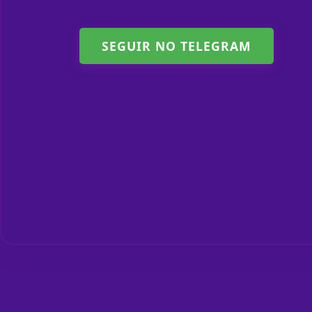
SEGUIR NO TELEGRAM