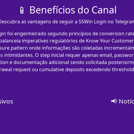
📱 Benefícios do Canal
Descubra as vantagens de seguir a 55Win Login no Telegra
n foi engenheirado segundo princípios de conversion rate o
alanceia imperatives regulatórios de Know Your Customer
losure pattern onde informações são coletadas incrementalm
s intimidantes. O step inicial requer apenas email, passwo
ion e documentação adicional sendo solicitada posteriorme
rawal request ou cumulative deposits excedendo thresholds
sivos
📢 Notí