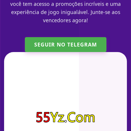
você tem acesso a promoções incríveis e uma
experiência de jogo inigualável. Junte-se aos
vencedores agora!
SEGUIR NO TELEGRAM