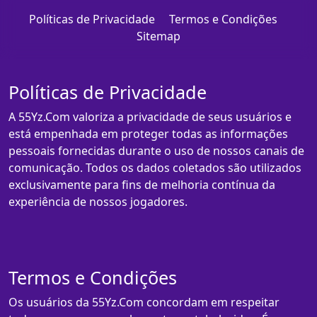
Políticas de Privacidade
Termos e Condições
Sitemap
Políticas de Privacidade
A 55Yz.Com valoriza a privacidade de seus usuários e
está empenhada em proteger todas as informações
pessoais fornecidas durante o uso de nossos canais de
comunicação. Todos os dados coletados são utilizados
exclusivamente para fins de melhoria contínua da
experiência de nossos jogadores.
Termos e Condições
Os usuários da 55Yz.Com concordam em respeitar