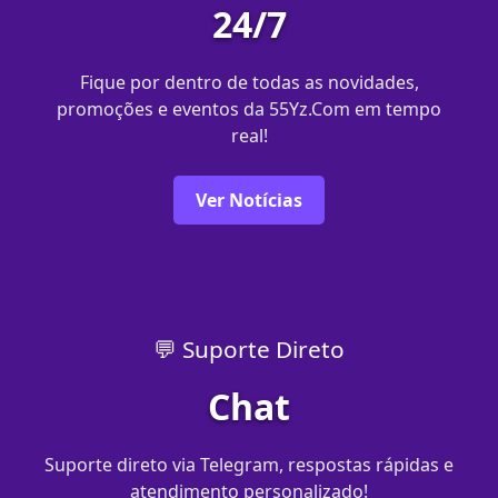
24/7
Fique por dentro de todas as novidades,
promoções e eventos da 55Yz.Com em tempo
real!
Ver Notícias
💬 Suporte Direto
Chat
Suporte direto via Telegram, respostas rápidas e
atendimento personalizado!