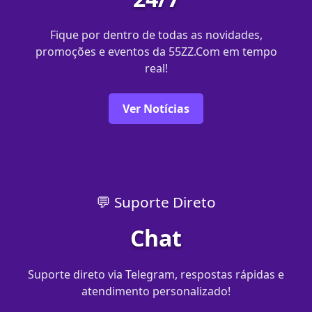
Fique por dentro de todas as novidades,
promoções e eventos da 55ZZ.Com em tempo
real!
Ver Notícias
💬 Suporte Direto
Chat
Suporte direto via Telegram, respostas rápidas e
atendimento personalizado!