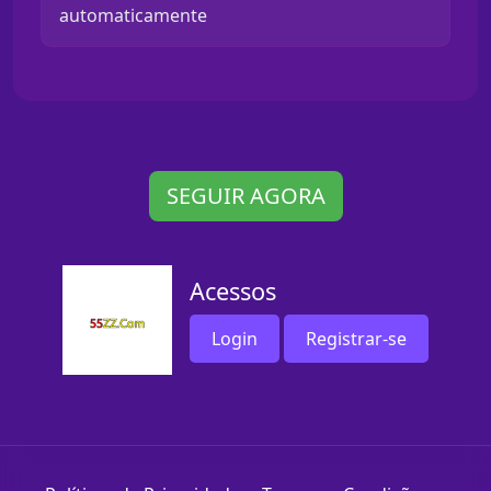
automaticamente
SEGUIR AGORA
Acessos
Login
Registrar-se