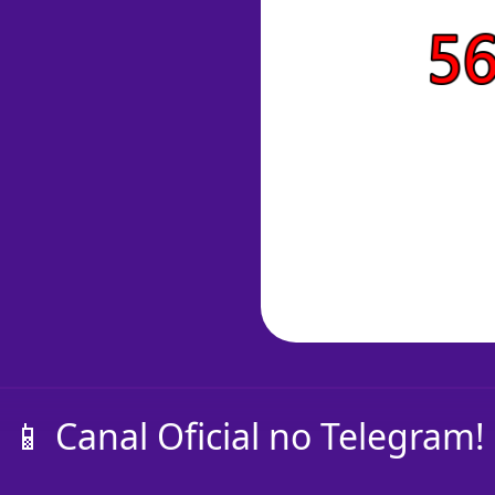
📱 Canal Oficial no Telegram!