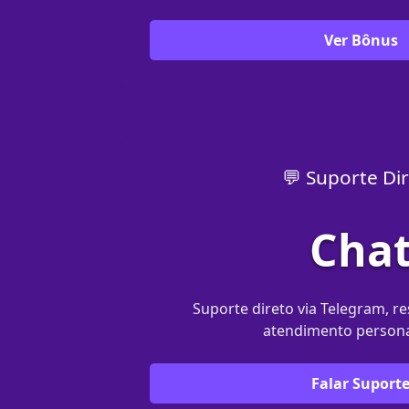
Ver Bônus
💬 Suporte Di
Cha
Suporte direto via Telegram, r
atendimento persona
Falar Suport