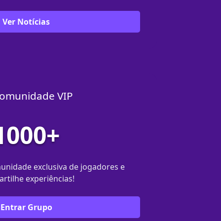
Ver Notícias
Comunidade VIP
1000+
unidade exclusiva de jogadores e
rtilhe experiências!
Entrar Grupo