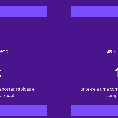
reto
👥 
t
espostas rápidas e
Junte-se a uma com
lizado!
compa
e