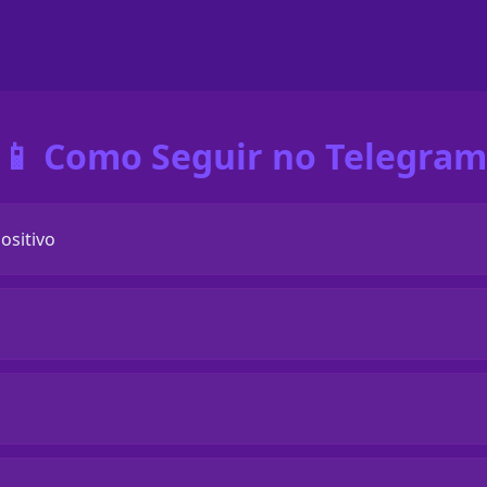
📱 Como Seguir no Telegram
ositivo