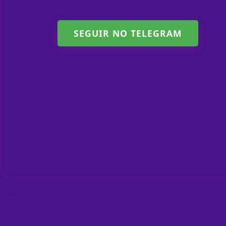
SEGUIR NO TELEGRAM