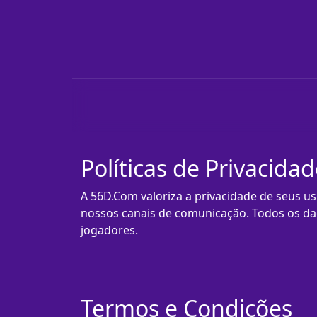
Políticas de Privacida
A 56D.Com valoriza a privacidade de seus 
nossos canais de comunicação. Todos os dad
jogadores.
Termos e Condições