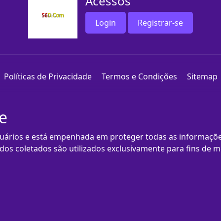
Acessos
Login
Registrar-se
Políticas de Privacidade
Termos e Condições
Sitemap
de
usuários e está empenhada em proteger todas as informaçõe
os coletados são utilizados exclusivamente para fins de m