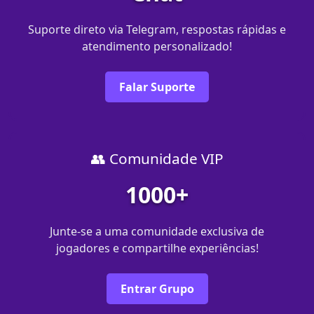
Suporte direto via Telegram, respostas rápidas e
atendimento personalizado!
Falar Suporte
👥 Comunidade VIP
1000+
Junte-se a uma comunidade exclusiva de
jogadores e compartilhe experiências!
Entrar Grupo