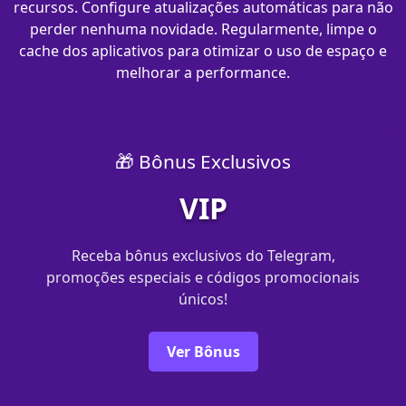
recursos. Configure atualizações automáticas para não
perder nenhuma novidade. Regularmente, limpe o
cache dos aplicativos para otimizar o uso de espaço e
melhorar a performance.
🎁 Bônus Exclusivos
VIP
Receba bônus exclusivos do Telegram,
promoções especiais e códigos promocionais
únicos!
Ver Bônus