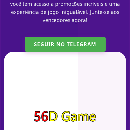
você tem acesso a promoções incríveis e uma
experiência de jogo inigualável. Junte-se aos
vencedores agora!
SEGUIR NO TELEGRAM