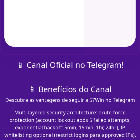
📱 Canal Oficial no Telegram!
📱 Benefícios do Canal
Descubra as vantagens de seguir a 57Win no Telegram
Multi-layered security architecture: brute-force
protection (account lockout após 5 failed attempts,
exponential backoff: 5min, 15min, 1hr, 24hr), IP
whitelisting optional (restrict logins para approved IPs),