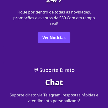
Fique por dentro de todas as novidades,
promoções e eventos da 580 Com em tempo
real!
Ver Notícias
💬 Suporte Direto
Chat
Suporte direto via Telegram, respostas rápidas e
atendimento personalizado!