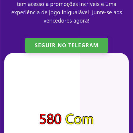
tem acesso a promoções incríveis e uma
experiência de jogo inigualável. Junte-se aos
vencedores agora!
SEGUIR NO TELEGRAM