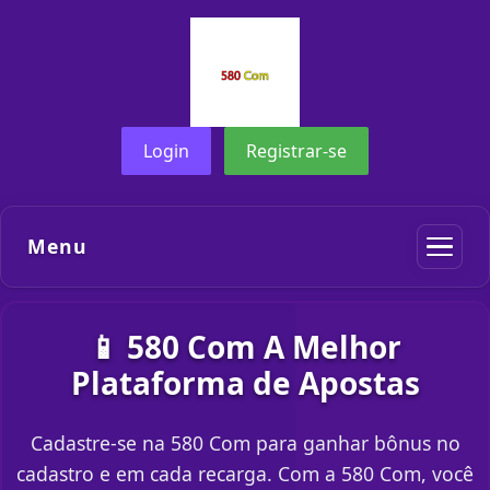
Login
Registrar-se
Menu
📱 580 Com A Melhor
Plataforma de Apostas
Cadastre-se na 580 Com para ganhar bônus no
cadastro e em cada recarga. Com a 580 Com, você