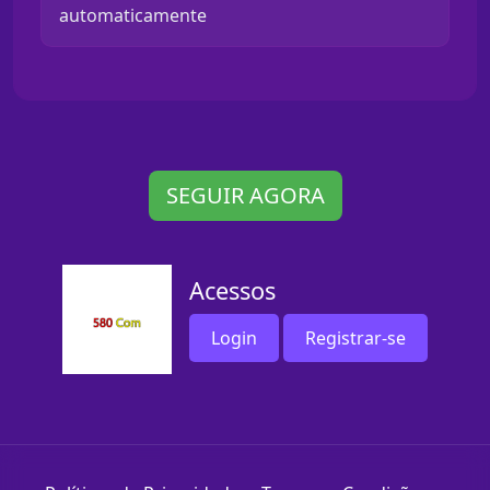
automaticamente
SEGUIR AGORA
Acessos
Login
Registrar-se