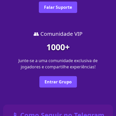
Falar Suporte
👥 Comunidade VIP
1000+
Junte-se a uma comunidade exclusiva de
jogadores e compartilhe experiências!
Entrar Grupo
📱 Como Seguir no Telegram