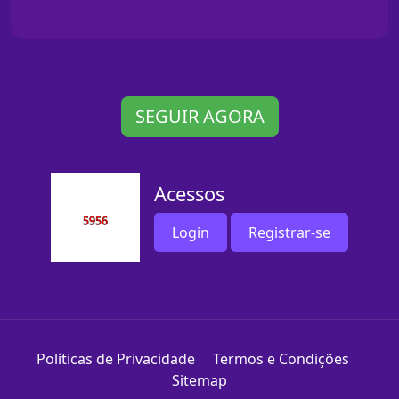
SEGUIR AGORA
Acessos
Login
Registrar-se
Políticas de Privacidade
Termos e Condições
Sitemap