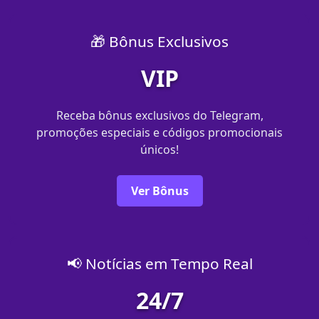
🎁 Bônus Exclusivos
VIP
Receba bônus exclusivos do Telegram,
promoções especiais e códigos promocionais
únicos!
Ver Bônus
📢 Notícias em Tempo Real
24/7