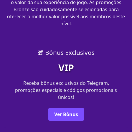
o valor da sua experiência de jogo. As promoções
Bronze são cuidadosamente selecionadas para
oferecer o melhor valor possível aos membros deste
nível.
🎁 Bônus Exclusivos
VIP
Receba bônus exclusivos do Telegram,
promoções especiais e códigos promocionais
únicos!
Ver Bônus