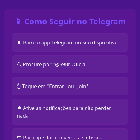
📱 Como Seguir no Telegram
📱 Baixe o app Telegram no seu dispositivo
🔍 Procure por "@59BrlOficial"
👆 Toque em "Entrar" ou "Join"
🔔 Ative as notificações para não perder
nada
💬 Participe das conversas e interaja