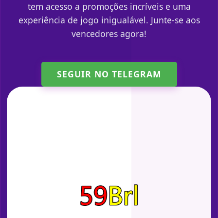
tem acesso a promoções incríveis e uma
experiência de jogo inigualável. Junte-se aos
vencedores agora!
SEGUIR NO TELEGRAM