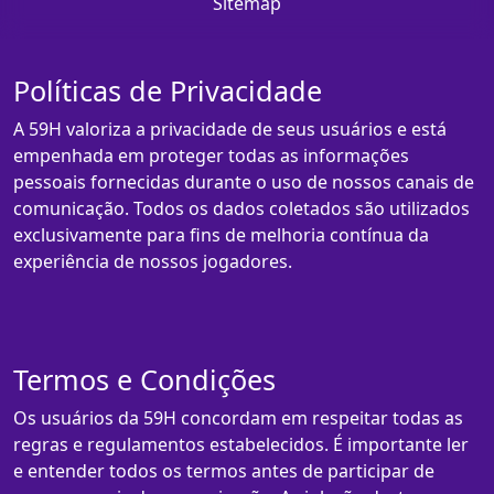
Sitemap
Políticas de Privacidade
A 59H valoriza a privacidade de seus usuários e está
empenhada em proteger todas as informações
pessoais fornecidas durante o uso de nossos canais de
comunicação. Todos os dados coletados são utilizados
exclusivamente para fins de melhoria contínua da
experiência de nossos jogadores.
Termos e Condições
Os usuários da 59H concordam em respeitar todas as
regras e regulamentos estabelecidos. É importante ler
e entender todos os termos antes de participar de