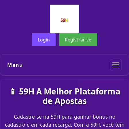
Login
Registrar-se
Menu
📱 59H A Melhor Plataforma
de Apostas
Cadastre-se na 59H para ganhar bônus no
cadastro e em cada recarga. Com a 59H, você tem