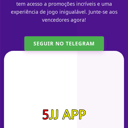
tem acesso a promoções incríveis e uma
experiência de jogo inigualável. Junte-se aos
vencedores agora!
SEGUIR NO TELEGRAM