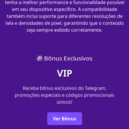
tenha a melhor performance e funcionalidade possível
em seu dispositivo específico. A compatibilidade
também inclui suporte para diferentes resoluções de
tela e densidades de pixel, garantindo que o conteúdo
seja sempre exibido corretamente.
🎁 Bônus Exclusivos
VIP
Receba bônus exclusivos do Telegram,
promoções especiais e códigos promocionais
únicos!
Ver Bônus