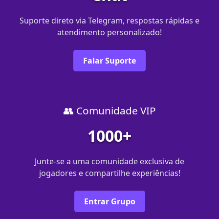
Suporte direto via Telegram, respostas rápidas e
atendimento personalizado!
Falar Suporte
👥 Comunidade VIP
1000+
Junte-se a uma comunidade exclusiva de
jogadores e compartilhe experiências!
Entrar Grupo