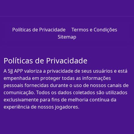
Políticas de Privacidade
Termos e Condições
Sitemap
Políticas de Privacidade
A 5JJ APP valoriza a privacidade de seus usuários e está
empenhada em proteger todas as informações
pessoais fornecidas durante o uso de nossos canais de
comunicação. Todos os dados coletados são utilizados
exclusivamente para fins de melhoria contínua da
experiência de nossos jogadores.