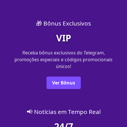
🎁 Bônus Exclusivos
VIP
Receba bônus exclusivos do Telegram,
promoções especiais e códigos promocionais
únicos!
Ver Bônus
📢 Notícias em Tempo Real
24/7