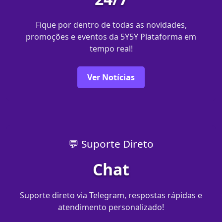
Fique por dentro de todas as novidades,
promoções e eventos da 5Y5Y Plataforma em
tempo real!
Ver Notícias
💬 Suporte Direto
Chat
Suporte direto via Telegram, respostas rápidas e
atendimento personalizado!