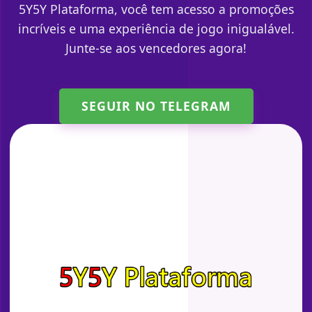
5Y5Y Plataforma, você tem acesso a promoções
incríveis e uma experiência de jogo inigualável.
Junte-se aos vencedores agora!
SEGUIR NO TELEGRAM