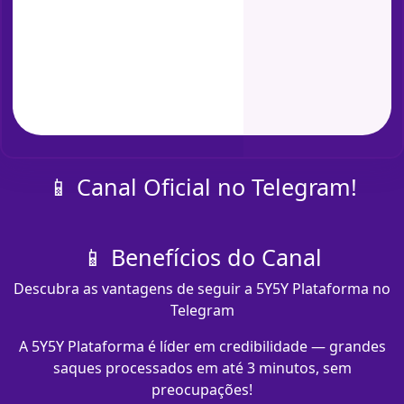
📱 Canal Oficial no Telegram!
📱 Benefícios do Canal
Descubra as vantagens de seguir a 5Y5Y Plataforma no
Telegram
A 5Y5Y Plataforma é líder em credibilidade — grandes
saques processados em até 3 minutos, sem
preocupações!