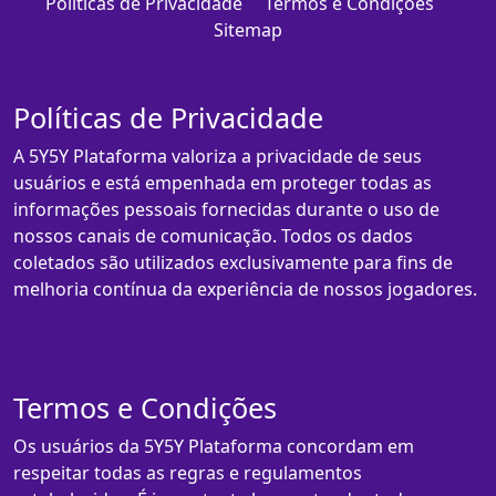
Políticas de Privacidade
Termos e Condições
Sitemap
Políticas de Privacidade
A 5Y5Y Plataforma valoriza a privacidade de seus
usuários e está empenhada em proteger todas as
informações pessoais fornecidas durante o uso de
nossos canais de comunicação. Todos os dados
coletados são utilizados exclusivamente para fins de
melhoria contínua da experiência de nossos jogadores.
Termos e Condições
Os usuários da 5Y5Y Plataforma concordam em
respeitar todas as regras e regulamentos