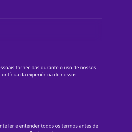
essoais fornecidas durante o uso de nossos
 contínua da experiência de nossos
nte ler e entender todos os termos antes de