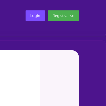
Login
Registrar-se