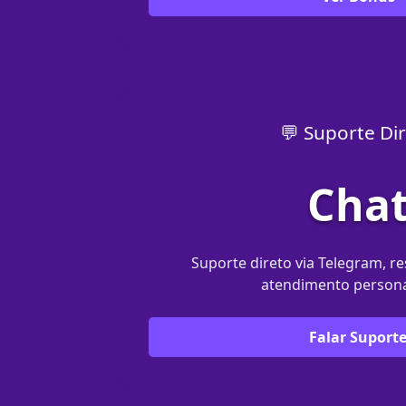
💬 Suporte Di
Cha
Suporte direto via Telegram, r
atendimento persona
Falar Suport