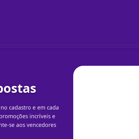
postas
 no cadastro e em cada
promoções incríveis e
unte-se aos vencedores