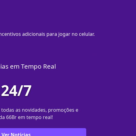
entivos adicionais para jogar no celular.
cias em Tempo Real
24/7
e todas as novidades, promoções e
da 66Br em tempo real!
Ver Notícias