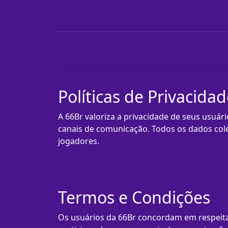
Políticas de Privacida
A 66Br valoriza a privacidade de seus usuá
canais de comunicação. Todos os dados cole
jogadores.
Termos e Condições
Os usuários da 66Br concordam em respeitar