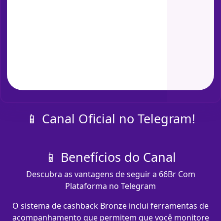
📱 Canal Oficial no Telegram!
📱 Benefícios do Canal
Descubra as vantagens de seguir a 66Br Com
Plataforma no Telegram
O sistema de cashback Bronze inclui ferramentas de
acompanhamento que permitem que você monitore