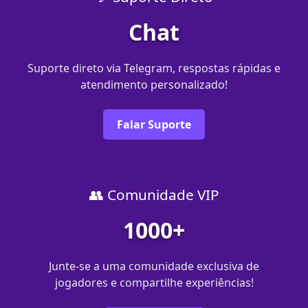
Chat
Suporte direto via Telegram, respostas rápidas e
atendimento personalizado!
Falar Suporte
👥 Comunidade VIP
1000+
Junte-se a uma comunidade exclusiva de
jogadores e compartilhe experiências!