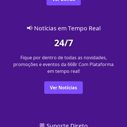
📢 Notícias em Tempo Real
24/7
Fique por dentro de todas as novidades,
promoções e eventos da 66Br Com Plataforma
em tempo real!
Ver Notícias
💬 Suporte Direto