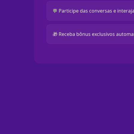
💬 Participe das conversas e interaj
🎁 Receba bônus exclusivos autom