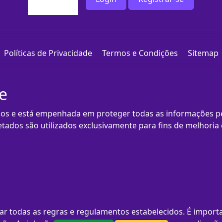
Políticas de Privacidade
Termos e Condições
Sitemap
de
ários e está empenhada em proteger todas as informações p
tados são utilizados exclusivamente para fins de melhoria
r todas as regras e regulamentos estabelecidos. É importa