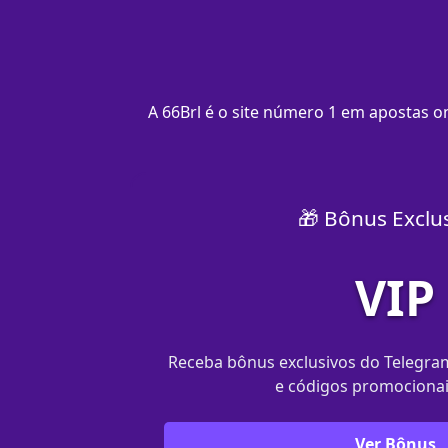
A 66Brl é o site número 1 em apostas onl
🎁 Bônus Exclu
VIP
Receba bônus exclusivos do Telegra
e códigos promocionai
Ver Bônus