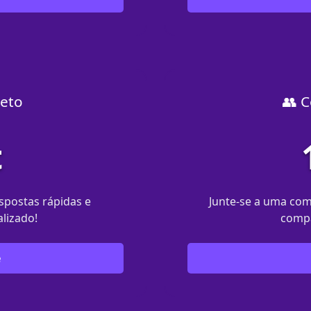
reto
👥 
t
espostas rápidas e
Junte-se a uma com
lizado!
compa
e