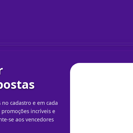
r
postas
s no cadastro e em cada
 promoções incríveis e
unte-se aos vencedores