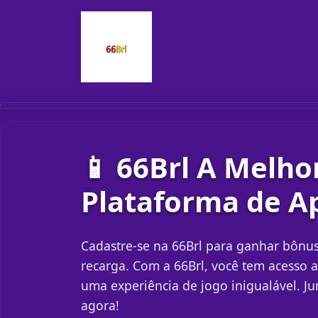
📱 66Brl A Melho
Plataforma de A
Cadastre-se na 66Brl para ganhar bônu
recarga. Com a 66Brl, você tem acesso a
uma experiência de jogo inigualável. J
agora!