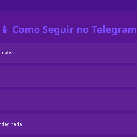
📱 Como Seguir no Telegram
ositivo
erder nada