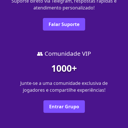
Suporte direto via Telegram, respostas rápidas e
atendimento personalizado!
Falar Suporte
👥 Comunidade VIP
1000+
Junte-se a uma comunidade exclusiva de
jogadores e compartilhe experiências!
Entrar Grupo