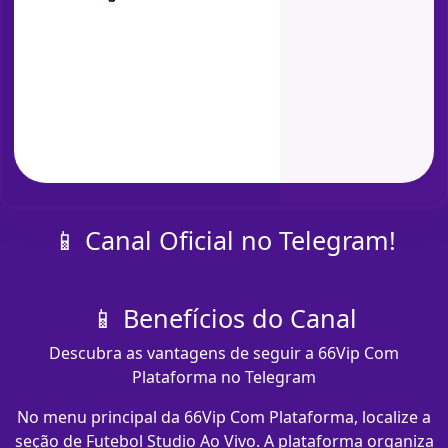
📱 Canal Oficial no Telegram!
📱 Benefícios do Canal
Descubra as vantagens de seguir a 66Vip Com
Plataforma no Telegram
No menu principal da 66Vip Com Plataforma, localize a
seção de Futebol Studio Ao Vivo. A plataforma organiza