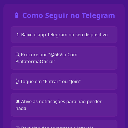
📱 Como Seguir no Telegram
📱 Baixe o app Telegram no seu dispositivo
🔍 Procure por "@66Vip Com
PlataformaOficial"
👆 Toque em "Entrar" ou "Join"
🔔 Ative as notificações para não perder
nada