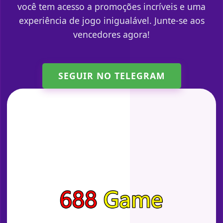
você tem acesso a promoções incríveis e uma
experiência de jogo inigualável. Junte-se aos
vencedores agora!
SEGUIR NO TELEGRAM