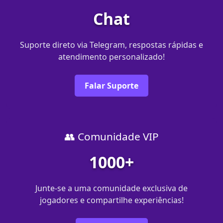
Chat
Suporte direto via Telegram, respostas rápidas e
atendimento personalizado!
Falar Suporte
👥 Comunidade VIP
1000+
Junte-se a uma comunidade exclusiva de
jogadores e compartilhe experiências!