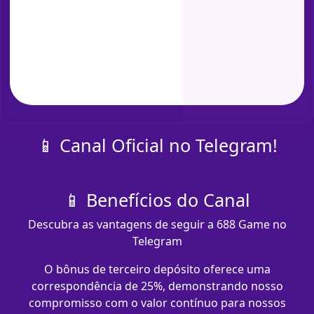
📱 Canal Oficial no Telegram!
📱 Benefícios do Canal
Descubra as vantagens de seguir a 688 Game no
Telegram
O bônus de terceiro depósito oferece uma
correspondência de 25%, demonstrando nosso
compromisso com o valor contínuo para nossos