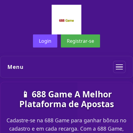
Login
Registrar-se
Menu
📱 688 Game A Melhor
Plataforma de Apostas
Cadastre-se na 688 Game para ganhar bônus no
cadastro e em cada recarga. Com a 688 Game,