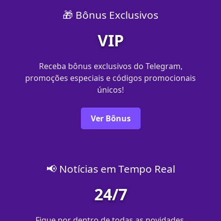
🎁 Bônus Exclusivos
VIP
Receba bônus exclusivos do Telegram,
promoções especiais e códigos promocionais
únicos!
Ver Bônus
📢 Notícias em Tempo Real
24/7
Fique por dentro de todas as novidades,