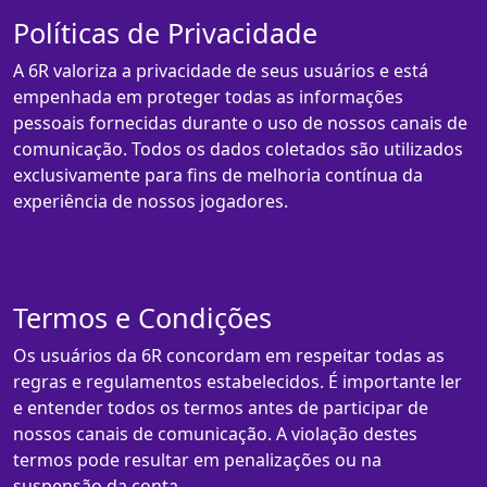
Políticas de Privacidade
A 6R valoriza a privacidade de seus usuários e está
empenhada em proteger todas as informações
pessoais fornecidas durante o uso de nossos canais de
comunicação. Todos os dados coletados são utilizados
exclusivamente para fins de melhoria contínua da
experiência de nossos jogadores.
Termos e Condições
Os usuários da 6R concordam em respeitar todas as
regras e regulamentos estabelecidos. É importante ler
e entender todos os termos antes de participar de
nossos canais de comunicação. A violação destes
termos pode resultar em penalizações ou na
suspensão da conta.