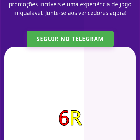
promoções incríveis e uma experiência de jogo
inigualável. Junte-se aos vencedores agora!
SEGUIR NO TELEGRAM