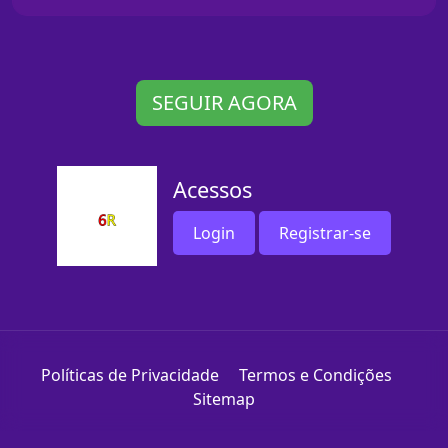
SEGUIR AGORA
Acessos
Login
Registrar-se
Políticas de Privacidade
Termos e Condições
Sitemap