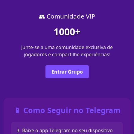
👥 Comunidade VIP
1000+
Junte-se a uma comunidade exclusiva de
jogadores e compartilhe experiências!
Entrar Grupo
📱 Como Seguir no Telegram
📱 Baixe o app Telegram no seu dispositivo