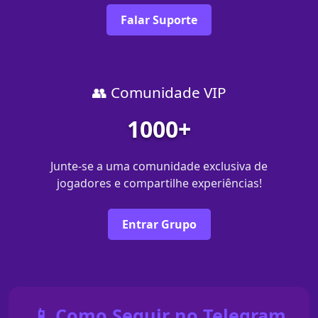
Falar Suporte
👥 Comunidade VIP
1000+
Junte-se a uma comunidade exclusiva de
jogadores e compartilhe experiências!
Entrar Grupo
📱 Como Seguir no Telegram