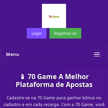
Login
Registrar-se
Menu
📱 70 Game A Melhor
Plataforma de Apostas
Cadastre-se na 70 Game para ganhar bônus no
cadastro e em cada recarga. Com a 70 Game, você