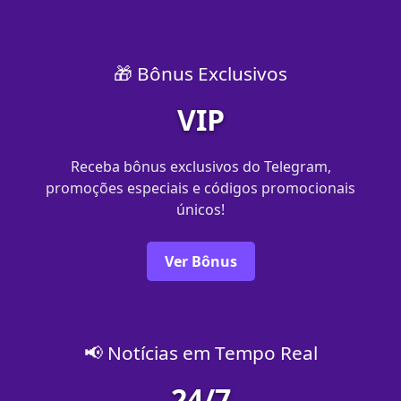
🎁 Bônus Exclusivos
VIP
Receba bônus exclusivos do Telegram,
promoções especiais e códigos promocionais
únicos!
Ver Bônus
📢 Notícias em Tempo Real
24/7