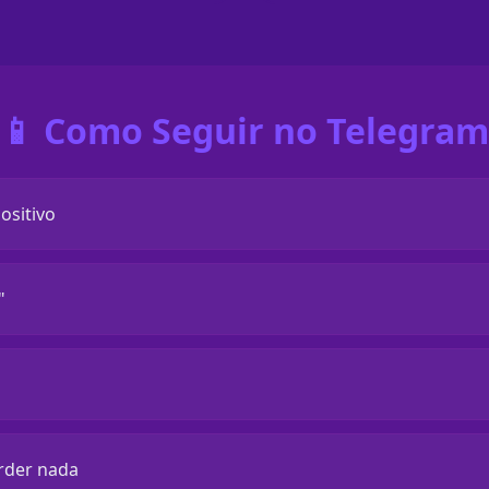
📱 Como Seguir no Telegram
ositivo
"
erder nada