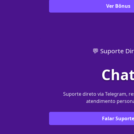
Ver Bônus
💬 Suporte Di
Cha
Suporte direto via Telegram, r
atendimento persona
Falar Suport