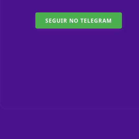
SEGUIR NO TELEGRAM