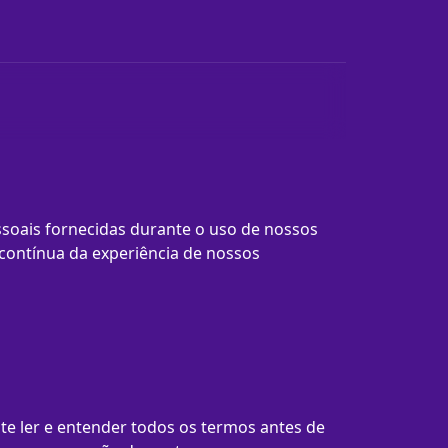
ssoais fornecidas durante o uso de nossos
 contínua da experiência de nossos
te ler e entender todos os termos antes de