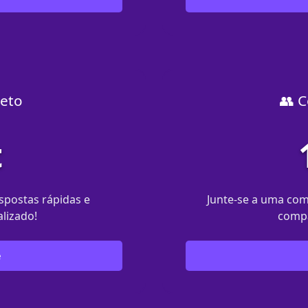
reto
👥 
t
espostas rápidas e
Junte-se a uma com
lizado!
compa
e