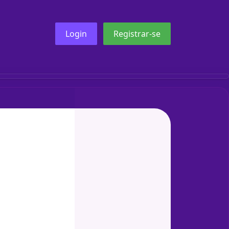
Login
Registrar-se