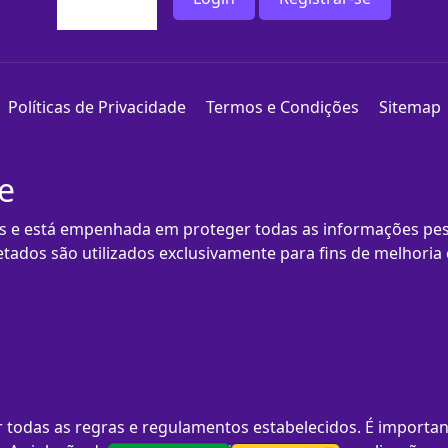
Políticas de Privacidade
Termos e Condições
Sitemap
de
ios e está empenhada em proteger todas as informações pe
tados são utilizados exclusivamente para fins de melhoria
todas as regras e regulamentos estabelecidos. É importan