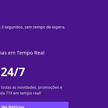
m 3 segundos, sem tempo de espera.
cias em Tempo Real
24/7
e todas as novidades, promoções e
 da 71X em tempo real!
Ver Notícias