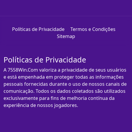
Políticas de Privacidade
Termos e Condições
Sitemap
Políticas de Privacidade
A 7558Win.Com valoriza a privacidade de seus usuários
e está empenhada em proteger todas as informações
pessoais fornecidas durante o uso de nossos canais de
comunicação. Todos os dados coletados são utilizados
exclusivamente para fins de melhoria contínua da
experiência de nossos jogadores.