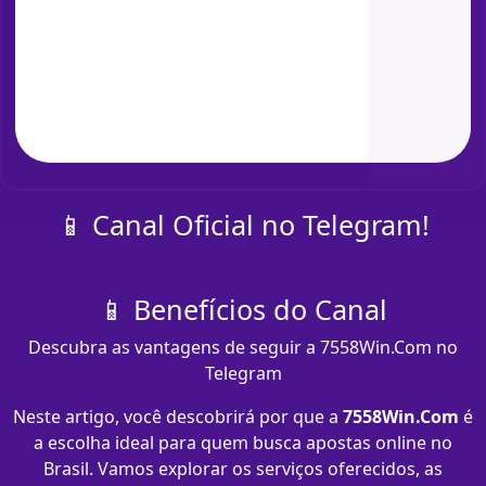
📱 Canal Oficial no Telegram!
📱 Benefícios do Canal
Descubra as vantagens de seguir a 7558Win.Com no
Telegram
Neste artigo, você descobrirá por que a
7558Win.Com
é
a escolha ideal para quem busca apostas online no
Brasil. Vamos explorar os serviços oferecidos, as