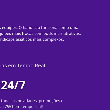
as equipes. O handicap funciona como uma
uipes mais fracas com odds mais atrativas.
ndicaps asiáticos mais complexos.
cias em Tempo Real
24/7
e todas as novidades, promoções e
da 755T em tempo real!