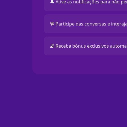
🔔 Ative as notificações para não p
💬 Participe das conversas e interaj
🎁 Receba bônus exclusivos autom