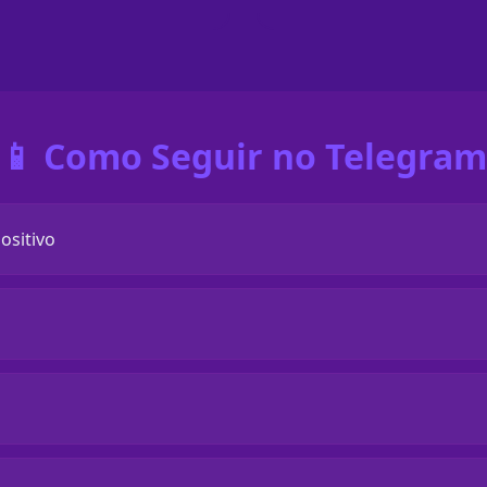
📱 Como Seguir no Telegram
ositivo