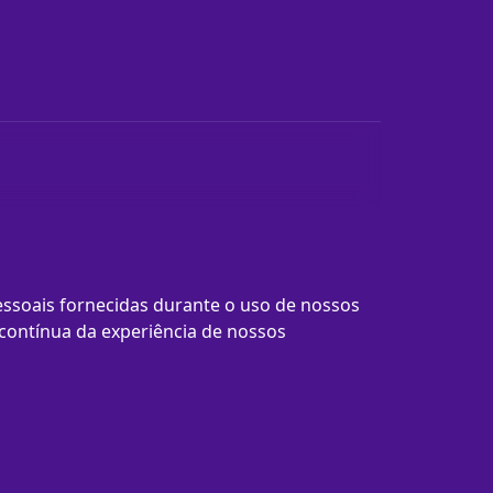
essoais fornecidas durante o uso de nossos
 contínua da experiência de nossos