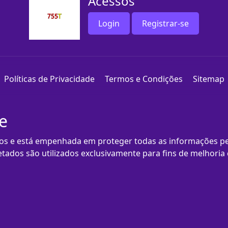
Acessos
Login
Registrar-se
Políticas de Privacidade
Termos e Condições
Sitemap
de
rios e está empenhada em proteger todas as informações p
tados são utilizados exclusivamente para fins de melhoria