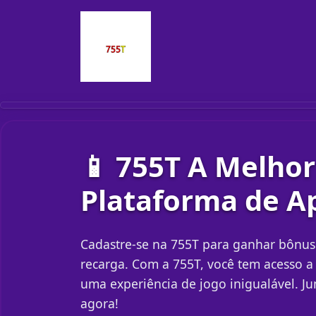
📱 755T A Melhor
Plataforma de A
Cadastre-se na 755T para ganhar bônus
recarga. Com a 755T, você tem acesso a
uma experiência de jogo inigualável. J
agora!