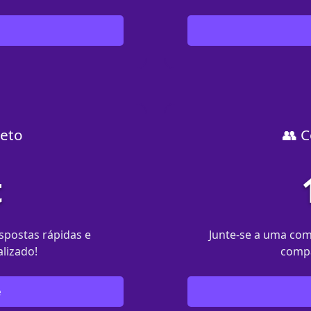
reto
👥 
t
espostas rápidas e
Junte-se a uma com
lizado!
compa
e