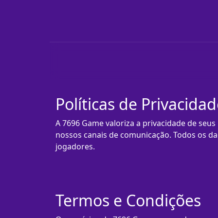
Políticas de Privacida
A 7696 Game valoriza a privacidade de seu
nossos canais de comunicação. Todos os dad
jogadores.
Termos e Condições