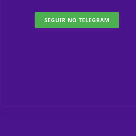
SEGUIR NO TELEGRAM