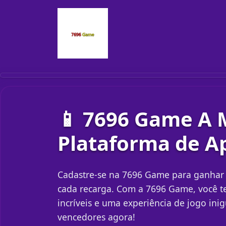
📱 7696 Game A 
Plataforma de A
Cadastre-se na 7696 Game para ganhar
cada recarga. Com a 7696 Game, você 
incríveis e uma experiência de jogo inig
vencedores agora!