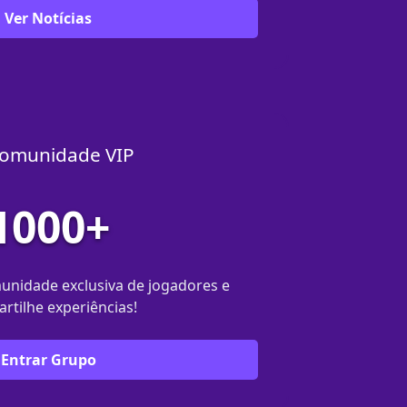
Ver Notícias
Comunidade VIP
1000+
unidade exclusiva de jogadores e
rtilhe experiências!
Entrar Grupo