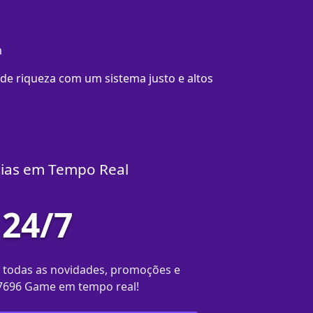
m
de riqueza com um sistema justo e altos
cias em Tempo Real
24/7
e todas as novidades, promoções e
7696 Game em tempo real!