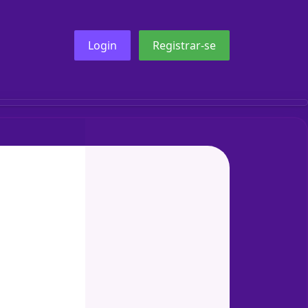
Login
Registrar-se