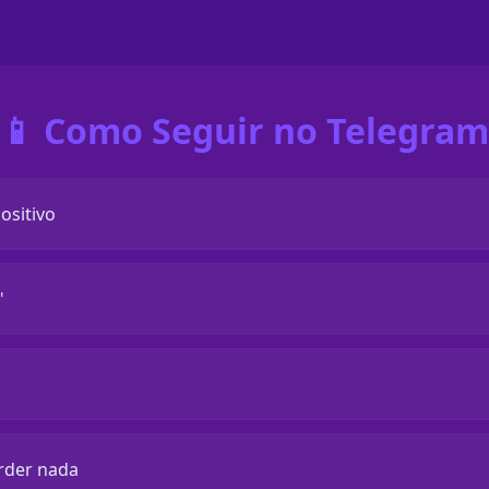
📱 Como Seguir no Telegram
ositivo
"
erder nada