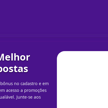
Melhor
postas
 bônus no cadastro e em
tem acesso a promoções
ualável. Junte-se aos