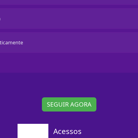
a
aticamente
SEGUIR AGORA
Acessos