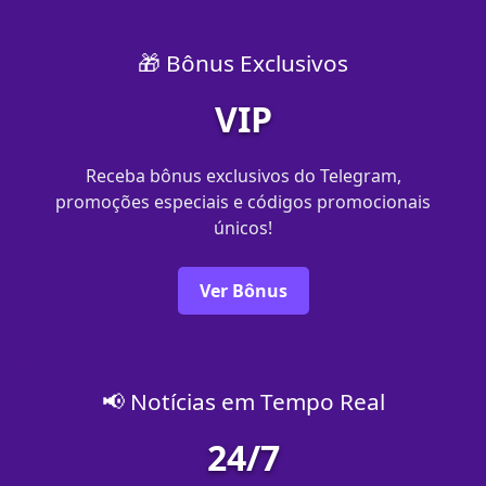
🎁 Bônus Exclusivos
VIP
Receba bônus exclusivos do Telegram,
promoções especiais e códigos promocionais
únicos!
Ver Bônus
📢 Notícias em Tempo Real
24/7