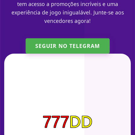
tem acesso a promoções incríveis e uma
experiência de jogo inigualável. Junte-se aos
vencedores agora!
SEGUIR NO TELEGRAM