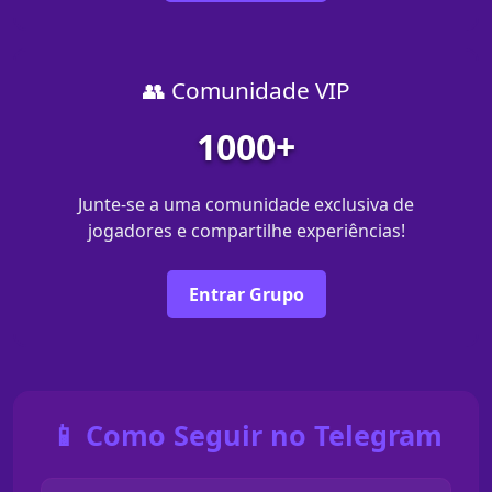
👥 Comunidade VIP
1000+
Junte-se a uma comunidade exclusiva de
jogadores e compartilhe experiências!
Entrar Grupo
📱 Como Seguir no Telegram