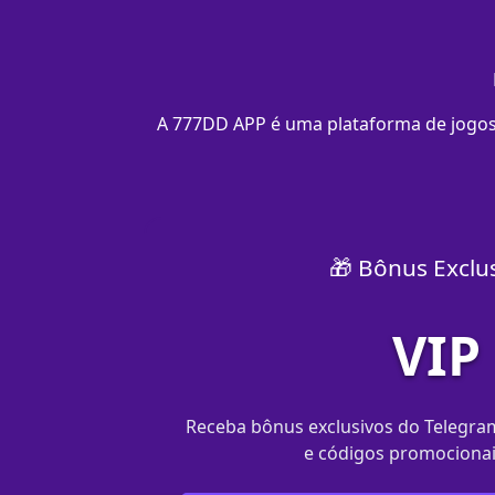
A 777DD APP é uma plataforma de jogos 
🎁 Bônus Exclu
VIP
Receba bônus exclusivos do Telegra
e códigos promocionai