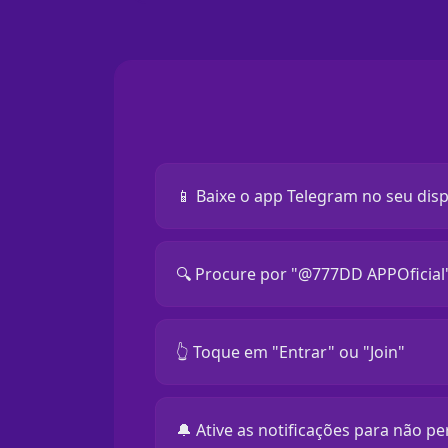
📱 Baixe o app Telegram no seu disp
🔍 Procure por "@777DD APPOficial
👆 Toque em "Entrar" ou "Join"
🔔 Ative as notificações para não p