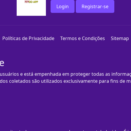
Login
Registrar-se
Políticas de Privacidade
Termos e Condições
Sitemap
de
s usuários e está empenhada em proteger todas as informaç
os coletados são utilizados exclusivamente para fins de m