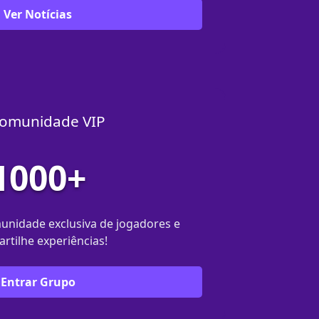
Ver Notícias
Comunidade VIP
1000+
unidade exclusiva de jogadores e
rtilhe experiências!
Entrar Grupo