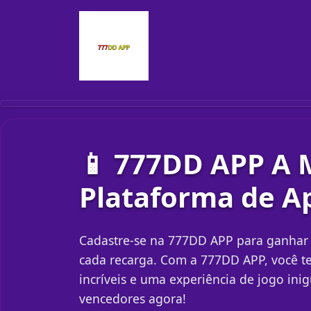
📱 777DD APP A 
Plataforma de A
Cadastre-se na 777DD APP para ganhar
cada recarga. Com a 777DD APP, você 
incríveis e uma experiência de jogo inig
vencedores agora!