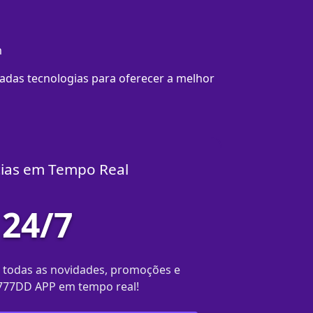
m
adas tecnologias para oferecer a melhor
cias em Tempo Real
24/7
e todas as novidades, promoções e
777DD APP em tempo real!