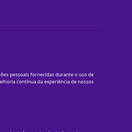
ões pessoais fornecidas durante o uso de
elhoria contínua da experiência de nossos