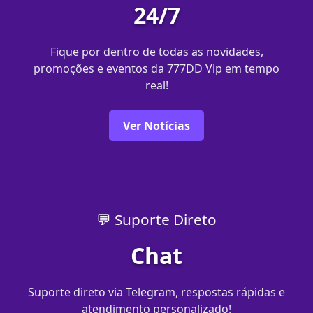
24/7
Fique por dentro de todas as novidades,
promoções e eventos da 777DD Vip em tempo
real!
Ver Notícias
💬 Suporte Direto
Chat
Suporte direto via Telegram, respostas rápidas e
atendimento personalizado!