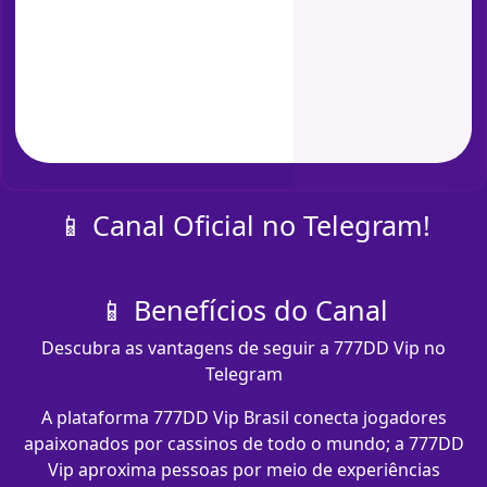
📱 Canal Oficial no Telegram!
📱 Benefícios do Canal
Descubra as vantagens de seguir a 777DD Vip no
Telegram
A plataforma 777DD Vip Brasil conecta jogadores
apaixonados por cassinos de todo o mundo; a 777DD
Vip aproxima pessoas por meio de experiências