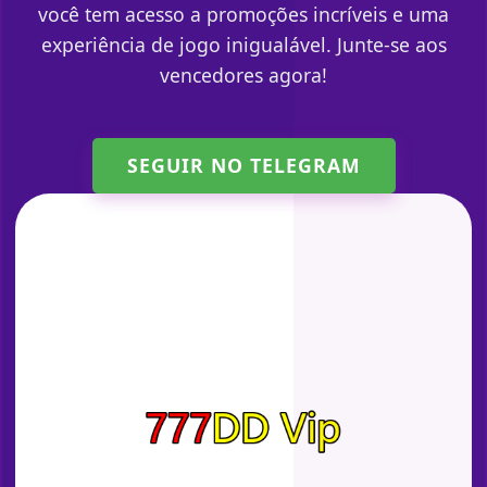
você tem acesso a promoções incríveis e uma
experiência de jogo inigualável. Junte-se aos
vencedores agora!
SEGUIR NO TELEGRAM