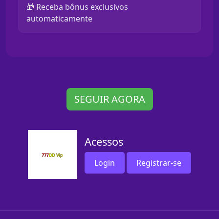
🎁 Receba bônus exclusivos
automaticamente
SEGUIR AGORA
Acessos
Login
Registrar-se